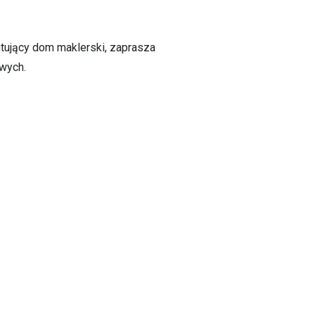
ntujący dom maklerski, zaprasza
owych.