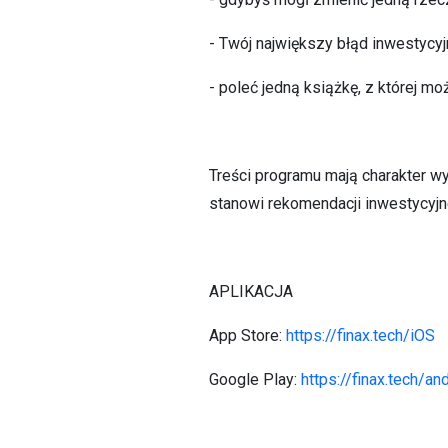
- Twój największy błąd inwestycy
- poleć jedną książkę, z której mo
Treści programu mają charakter w
stanowi rekomendacji inwestycyj
APLIKACJA
App Store:
https://finax.tech/iOS
Google Play:
https://finax.tech/an