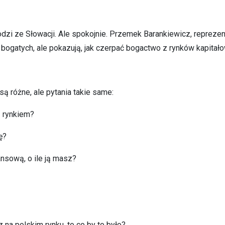
odzi ze Słowacji. Ale spokojnie. Przemek Barankiewicz, repreze
ć bogatych, ale pokazują, jak czerpać bogactwo z rynków kapitał
 różne, ale pytania takie same:
z rynkiem?
ę?
ansową, o ile ją masz?
 na polskim rynku, to co by to było?