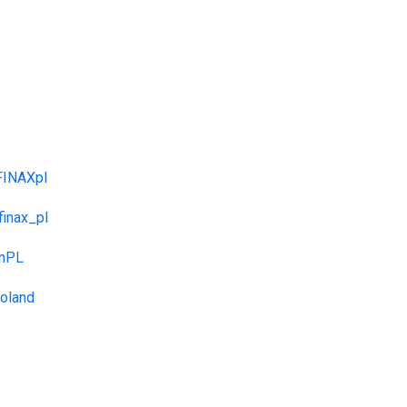
FINAXpl
finax_pl
inPL
Poland